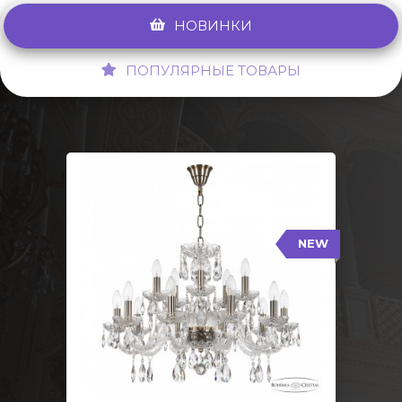
НОВИНКИ
ПОПУЛЯРНЫЕ ТОВАРЫ
NEW
117/10+5/240 Pa
NEW
Тип: Стеклянный рожок
Цвет арматуры: Патина/
Кол-во ламп: 15
Диаметр: 70 см