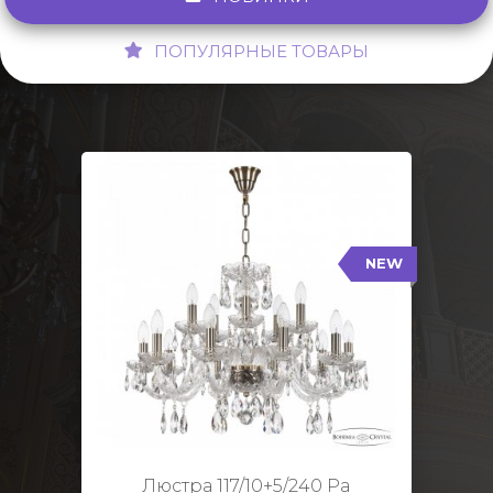
ПОПУЛЯРНЫЕ ТОВАРЫ
NEW
117/10+5/240 Pa
NEW
Тип: Стеклянный рожок
Цвет арматуры: Патина/
Кол-во ламп: 15
Диаметр: 70 см
Высота: 48 см
Люстра 117/10+5/240 Pa