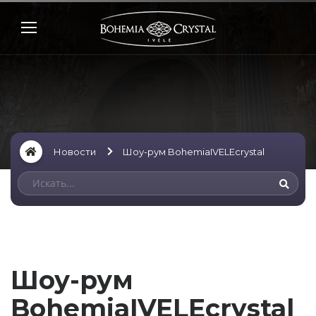
Новости
Шоу-рум BohemiaIVELEcrystal
Шоу-рум
BohemiaIVELEcrystal