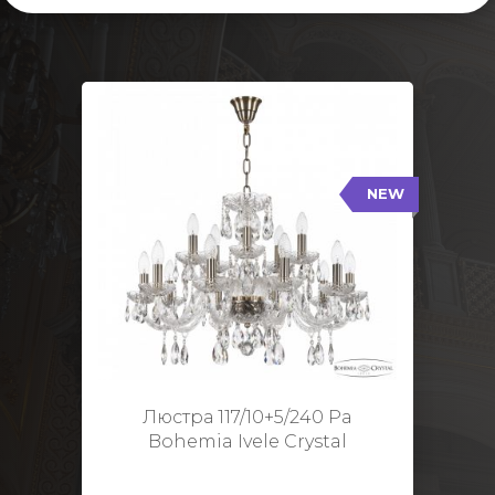
NEW
117/10+5/240 Pa
NEW
Тип: Стеклянный рожок
Цвет арматуры: Патина/
Кол-во ламп: 15
Диаметр: 70 см
Высота: 48 см
Люстра 117/10+5/240 Pa
Bohemia Ivele Crystal