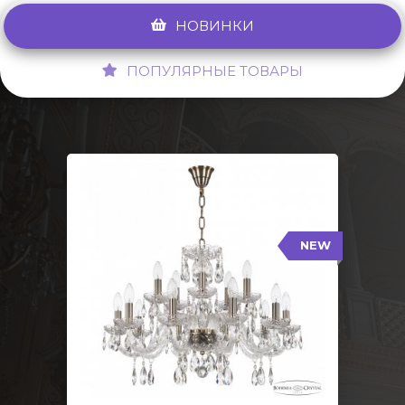
НОВИНКИ
ПОПУЛЯРНЫЕ ТОВАРЫ
NEW
117/10+5/240 Pa
NEW
Тип: Стеклянный рожок
Цвет арматуры: Патина/
Кол-во ламп: 15
Диаметр: 70 см