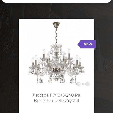
NEW
117/10+5/240 Pa
NEW
Тип: Стеклянный рожок
Цвет арматуры: Патина/
Кол-во ламп: 15
Диаметр: 70 см
Высота: 48 см
Люстра 117/10+5/240 Pa
Bohemia Ivele Crystal