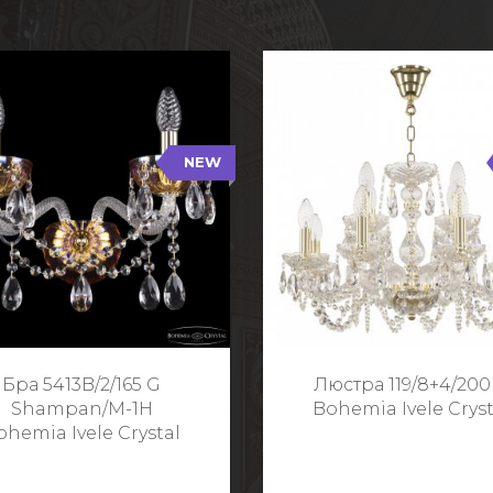
NEW
B/2/165 G Shampan/M-1H
119/8+4/200 G
NEW
Тип: Хрустальные
Тип: Стеклянный рожо
ет арматуры: Золото/
Цвет арматуры: Золото
Кол-во ламп: 2
Кол-во ламп: 1
Высота: 24 см
Диаметр: 58 с
Глубина: 21 см
Высота: 38 с
Бра 5413B/2/165 G
Люстра 119/8+4/200
Ширина: 35 см
Shampan/M-1H
Bohemia Ivele Cryst
ohemia Ivele Crystal