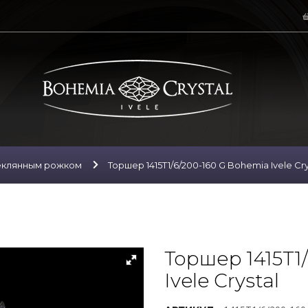
еклянным рожком
Торшер 1415T1/6/200-160 G Bohemia Ivele Cry
Торшер 1415T1
Ivele Crystal