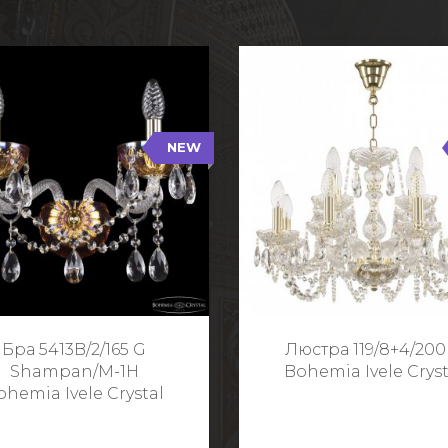
NEW
B/2/165 G Shampan/M-1H
119/8+4/200 G
NEW
Тип: Хрустальные
Тип: Стеклянный рожо
ет арматуры: Золото/
Цвет арматуры: Золото
Кол-во ламп: 2
Кол-во ламп: 1
Высота: 24 см
Диаметр: 58 с
Глубина: 21 см
Высота: 38 с
Бра 5413B/2/165 G
Люстра 119/8+4/200
Ширина: 35 см
Shampan/M-1H
Bohemia Ivele Cryst
ohemia Ivele Crystal