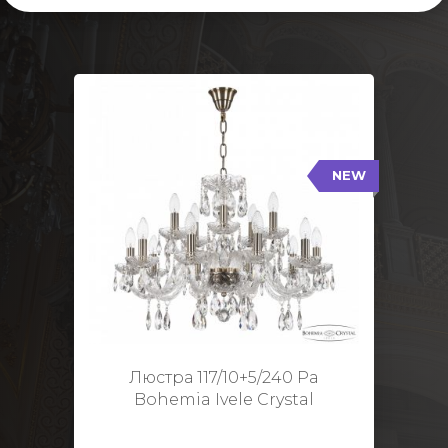
NEW
117/10+5/240 Pa
NEW
Тип: Стеклянный рожок
Цвет арматуры: Патина/
Кол-во ламп: 15
Диаметр: 70 см
Высота: 48 см
Люстра 117/10+5/240 Pa
Bohemia Ivele Crystal