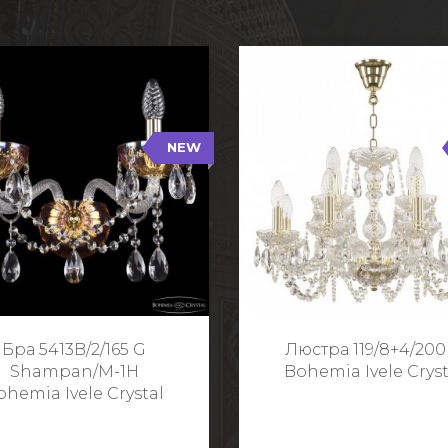
NEW
B/2/165 G Shampan/M-1H
119/8+4/200 G
NEW
Тип: Хрустальные
Тип: Стеклянный рожо
ет арматуры: Золото/
Цвет арматуры: Золото
Кол-во ламп: 2
Кол-во ламп: 1
Высота: 24 см
Диаметр: 58 с
Глубина: 21 см
Высота: 38 с
Бра 5413B/2/165 G
Люстра 119/8+4/200
Ширина: 35 см
Shampan/M-1H
Bohemia Ivele Cryst
ohemia Ivele Crystal