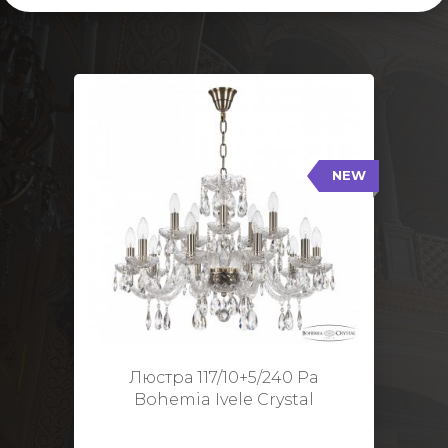
NEW
117/10+5/240 Pa
NEW
Тип: Стеклянный рожок
Цвет арматуры: Патина/
Кол-во ламп: 15
Диаметр: 70 см
Высота: 48 см
Люстра 117/10+5/240 Pa
Bohemia Ivele Crystal