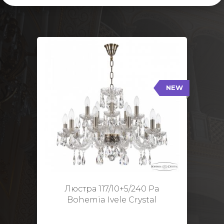
NEW
117/10+5/240 Pa
NEW
Тип: Стеклянный рожок
Цвет арматуры: Патина/
Кол-во ламп: 15
Диаметр: 70 см
Высота: 48 см
Люстра 117/10+5/240 Pa
Bohemia Ivele Crystal