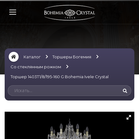
Каталог
Торшеры Богемия
Со стеклянным рожком
Торшер 1403T1/8/195-160 G Bohemia Ivele Crystal