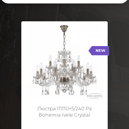
NEW
117/10+5/240 Pa
NEW
Тип: Стеклянный рожок
Цвет арматуры: Патина/
Кол-во ламп: 15
Диаметр: 70 см
Высота: 48 см
Люстра 117/10+5/240 Pa
Bohemia Ivele Crystal