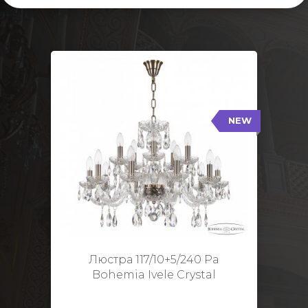
NEW
117/10+5/240 Pa
NEW
Тип: Стеклянный рожок
Цвет арматуры: Патина/
Кол-во ламп: 15
Диаметр: 70 см
Высота: 48 см
Люстра 117/10+5/240 Pa
Bohemia Ivele Crystal