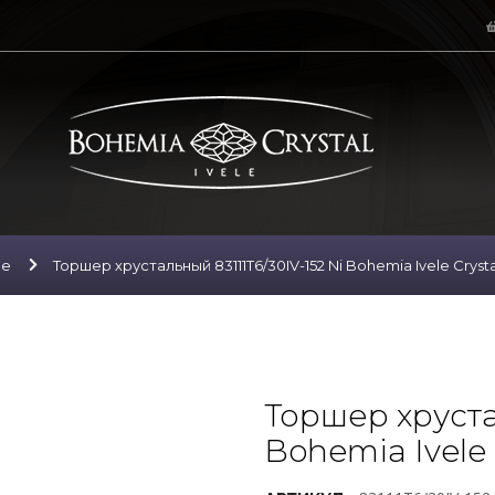
ие
Торшер хрустальный 83111T6/30IV-152 Ni Bohemia Ivele Crysta
Торшер хруста
Bohemia Ivele 