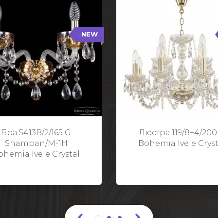
NEW
B/2/165 G Shampan/M-1H
119/8+4/200 G
NEW
Тип: Хрустальные
Тип: Стеклянный рожо
ет арматуры: Золото/
Цвет арматуры: Золото
Кол-во ламп: 2
Кол-во ламп: 1
Высота: 24 см
Диаметр: 58 с
Глубина: 21 см
Высота: 38 с
Бра 5413B/2/165 G
Люстра 119/8+4/200
Ширина: 35 см
Shampan/M-1H
Bohemia Ivele Cryst
ohemia Ivele Crystal