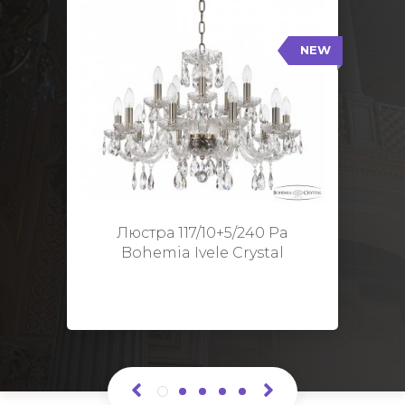
NEW
117/10+5/240 Pa
NEW
Тип: Стеклянный рожок
Цвет арматуры: Патина/
Кол-во ламп: 15
Диаметр: 70 см
Высота: 48 см
Люстра 117/10+5/240 Pa
Bohemia Ivele Crystal