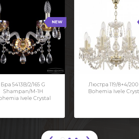
NEW
B/2/165 G Shampan/M-1H
119/8+4/200 G
NEW
Тип: Хрустальные
Тип: Стеклянный рожо
ет арматуры: Золото/
Цвет арматуры: Золото
Кол-во ламп: 2
Кол-во ламп: 1
Высота: 24 см
Диаметр: 58 с
Глубина: 21 см
Высота: 38 с
Бра 5413B/2/165 G
Люстра 119/8+4/200
Ширина: 35 см
Shampan/M-1H
Bohemia Ivele Cryst
ohemia Ivele Crystal