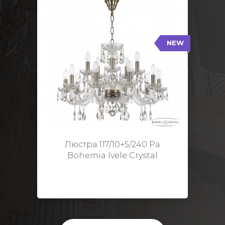
NEW
117/10+5/240 Pa
NEW
Тип: Стеклянный рожок
Цвет арматуры: Патина/
Кол-во ламп: 15
Диаметр: 70 см
Высота: 48 см
Люстра 117/10+5/240 Pa
Bohemia Ivele Crystal