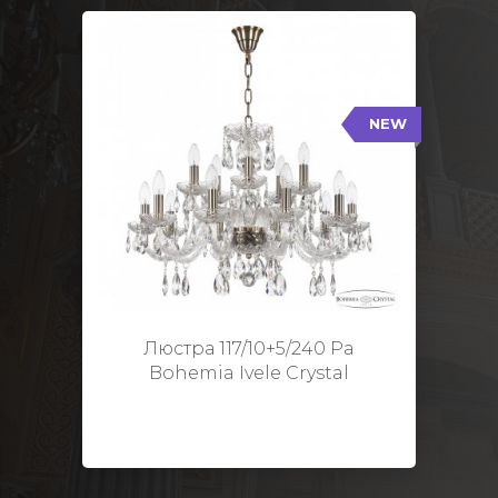
NEW
117/10+5/240 Pa
NEW
Тип: Стеклянный рожок
Цвет арматуры: Патина/
Кол-во ламп: 15
Диаметр: 70 см
Высота: 48 см
Люстра 117/10+5/240 Pa
Bohemia Ivele Crystal