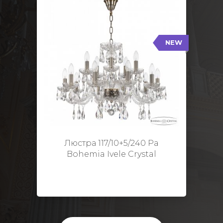
NEW
117/10+5/240 Pa
NEW
Тип: Стеклянный рожок
Цвет арматуры: Патина/
Кол-во ламп: 15
Диаметр: 70 см
Высота: 48 см
Люстра 117/10+5/240 Pa
Bohemia Ivele Crystal