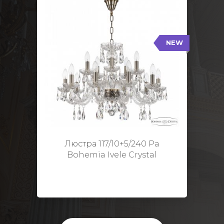
NEW
117/10+5/240 Pa
NEW
Тип: Стеклянный рожок
Цвет арматуры: Патина/
Кол-во ламп: 15
Диаметр: 70 см
Высота: 48 см
Люстра 117/10+5/240 Pa
Bohemia Ivele Crystal