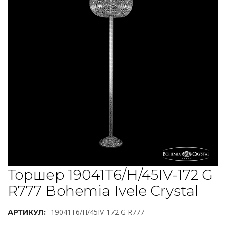
Торшер 19041T6/H/45IV-172 G
R777 Bohemia Ivele Crystal
19041T6/H/45IV-172 G R777
АРТИКУЛ: