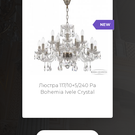
NEW
117/10+5/240 Pa
NEW
Тип: Стеклянный рожок
Цвет арматуры: Патина/
Кол-во ламп: 15
Диаметр: 70 см
Высота: 48 см
Люстра 117/10+5/240 Pa
Bohemia Ivele Crystal