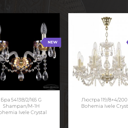
NEW
B/2/165 G Shampan/M-1H
119/8+4/200 G
NEW
Тип: Хрустальные
Тип: Стеклянный рожо
ет арматуры: Золото/
Цвет арматуры: Золото
Кол-во ламп: 2
Кол-во ламп: 1
Высота: 24 см
Диаметр: 58 с
Глубина: 21 см
Высота: 38 с
Бра 5413B/2/165 G
Люстра 119/8+4/200
Ширина: 35 см
Shampan/M-1H
Bohemia Ivele Cryst
ohemia Ivele Crystal