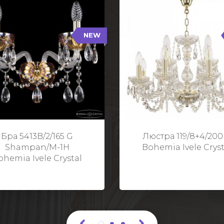
NEW
B/2/165 G Shampan/M-1H
119/8+4/200 G
NEW
Тип: Хрустальные
Тип: Стеклянный рожо
ет арматуры: Золото/
Цвет арматуры: Золото
Кол-во ламп: 2
Кол-во ламп: 1
Высота: 24 см
Диаметр: 58 с
Глубина: 21 см
Высота: 38 с
Бра 5413B/2/165 G
Люстра 119/8+4/200
Ширина: 35 см
Shampan/M-1H
Bohemia Ivele Cryst
ohemia Ivele Crystal