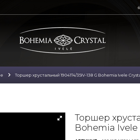
ие
Торшер хрустальный 19041T4/35IV-138 G Bohemia Ivele Cryst
Торшер хруста
Bohemia Ivele 