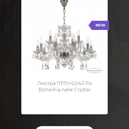
NEW
117/10+5/240 Pa
NEW
Тип: Стеклянный рожок
Цвет арматуры: Патина/
Кол-во ламп: 15
Диаметр: 70 см
Высота: 48 см
Люстра 117/10+5/240 Pa
Bohemia Ivele Crystal