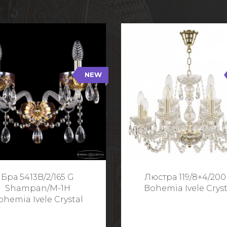
NEW
B/2/165 G Shampan/M-1H
119/8+4/200 G
NEW
Тип: Хрустальные
Тип: Стеклянный рожо
ет арматуры: Золото/
Цвет арматуры: Золото
Кол-во ламп: 2
Кол-во ламп: 1
Высота: 24 см
Диаметр: 58 с
Глубина: 21 см
Высота: 38 с
Бра 5413B/2/165 G
Люстра 119/8+4/200
Ширина: 35 см
Shampan/M-1H
Bohemia Ivele Cryst
ohemia Ivele Crystal