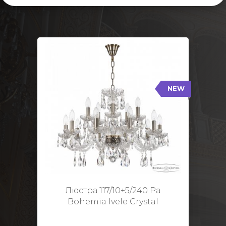
NEW
117/10+5/240 Pa
NEW
Тип: Стеклянный рожок
Цвет арматуры: Патина/
Кол-во ламп: 15
Диаметр: 70 см
Высота: 48 см
Люстра 117/10+5/240 Pa
Bohemia Ivele Crystal