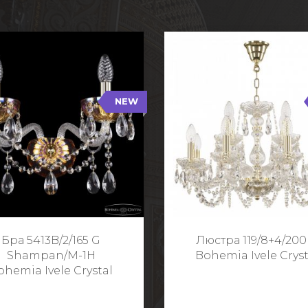
NEW
B/2/165 G Shampan/M-1H
119/8+4/200 G
NEW
Тип: Хрустальные
Тип: Стеклянный рожо
ет арматуры: Золото/
Цвет арматуры: Золото
Кол-во ламп: 2
Кол-во ламп: 1
Высота: 24 см
Диаметр: 58 с
Глубина: 21 см
Высота: 38 с
Бра 5413B/2/165 G
Люстра 119/8+4/200
Ширина: 35 см
Shampan/M-1H
Bohemia Ivele Cryst
ohemia Ivele Crystal