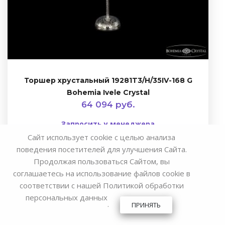
Торшер хрустальный 19281T3/H/35IV-168 G
Bohemia Ivele Crystal
64 094 руб.
Запросить у менеджера
Сайт использует cookie с целью анализа
поведения посетителей для улучшения Сайта.
Продолжая пользоваться Сайтом, вы
соглашаетесь на использование файлов cookie в
соответствии с нашей
Политикой обработки
персональных данных
.
ПРИНЯТЬ