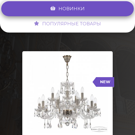
НОВИНКИ
ПОПУЛЯРНЫЕ ТОВАРЫ
NEW
117/10+5/240 Pa
NEW
Тип: Стеклянный рожок
Цвет арматуры: Патина/
Кол-во ламп: 15
Диаметр: 70 см