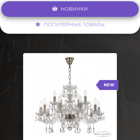
НОВИНКИ
ПОПУЛЯРНЫЕ ТОВАРЫ
NEW
117/10+5/240 Pa
NEW
Тип: Стеклянный рожок
Цвет арматуры: Патина/
Кол-во ламп: 15
Диаметр: 70 см