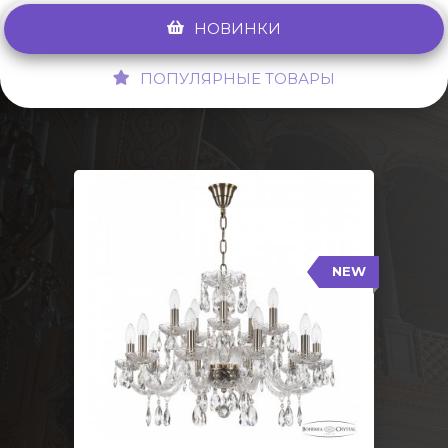
НОВИНКИ
ПОПУЛЯРНЫЕ ТОВАРЫ
NEW
117/10+5/240 Pa
NEW
Тип: Стеклянный рожок
Цвет арматуры: Патина/
Кол-во ламп: 15
Диаметр: 70 см