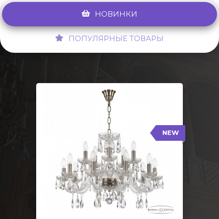
НОВИНКИ
ПОПУЛЯРНЫЕ ТОВАРЫ
NEW
117/10+5/240 Pa
NEW
Тип: Стеклянный рожок
Цвет арматуры: Патина/
Кол-во ламп: 15
Диаметр: 70 см