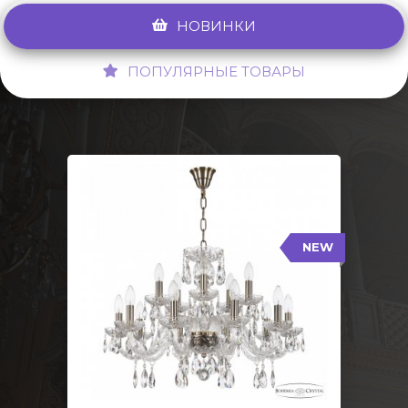
НОВИНКИ
ПОПУЛЯРНЫЕ ТОВАРЫ
NEW
117/10+5/240 Pa
NEW
Тип: Стеклянный рожок
Цвет арматуры: Патина/
Кол-во ламп: 15
Диаметр: 70 см