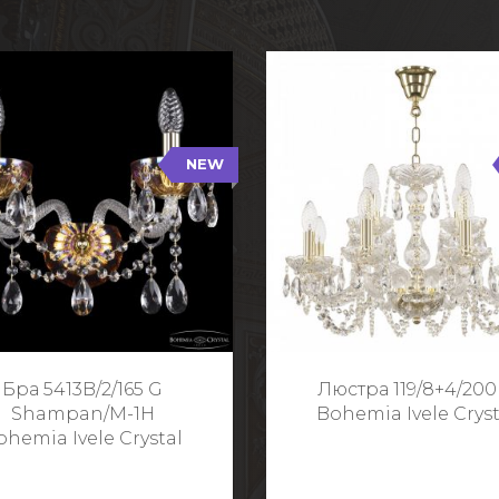
NEW
B/2/165 G Shampan/M-1H
119/8+4/200 G
NEW
Тип: Хрустальные
Тип: Стеклянный рожо
ет арматуры: Золото/
Цвет арматуры: Золото
Кол-во ламп: 2
Кол-во ламп: 1
Высота: 24 см
Диаметр: 58 с
Глубина: 21 см
Высота: 38 с
Бра 5413B/2/165 G
Люстра 119/8+4/200
Ширина: 35 см
Shampan/M-1H
Bohemia Ivele Cryst
ohemia Ivele Crystal