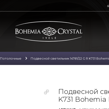
Потолочные
Подвесной светильник 14781/22 G R K731 Bohemia 
Подвесной све
K731 Bohemia I