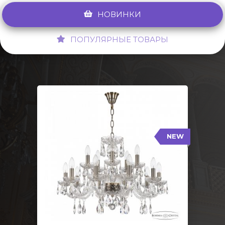
НОВИНКИ
ПОПУЛЯРНЫЕ ТОВАРЫ
NEW
117/10+5/240 Pa
NEW
Тип: Стеклянный рожок
Цвет арматуры: Патина/
Кол-во ламп: 15
Диаметр: 70 см