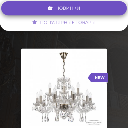
НОВИНКИ
ПОПУЛЯРНЫЕ ТОВАРЫ
NEW
117/10+5/240 Pa
NEW
Тип: Стеклянный рожок
Цвет арматуры: Патина/
Кол-во ламп: 15
Диаметр: 70 см