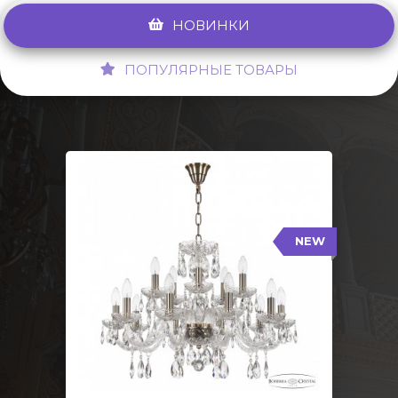
НОВИНКИ
ПОПУЛЯРНЫЕ ТОВАРЫ
NEW
117/10+5/240 Pa
NEW
Тип: Стеклянный рожок
Цвет арматуры: Патина/
Кол-во ламп: 15
Диаметр: 70 см