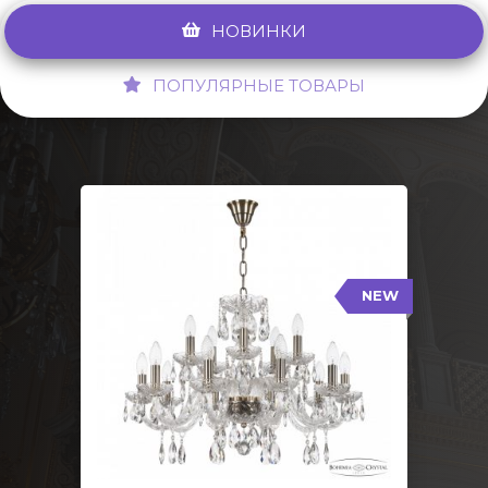
НОВИНКИ
ПОПУЛЯРНЫЕ ТОВАРЫ
NEW
117/10+5/240 Pa
NEW
Тип: Стеклянный рожок
Цвет арматуры: Патина/
Кол-во ламп: 15
Диаметр: 70 см