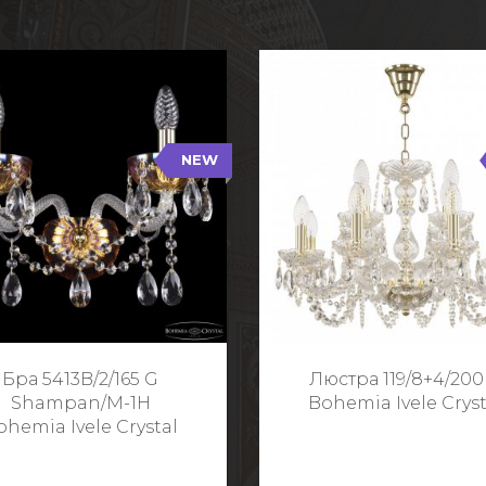
NEW
B/2/165 G Shampan/M-1H
119/8+4/200 G
NEW
Тип: Хрустальные
Тип: Стеклянный рожо
ет арматуры: Золото/
Цвет арматуры: Золото
Кол-во ламп: 2
Кол-во ламп: 1
Высота: 24 см
Диаметр: 58 с
Глубина: 21 см
Высота: 38 с
Бра 5413B/2/165 G
Люстра 119/8+4/200
Ширина: 35 см
Shampan/M-1H
Bohemia Ivele Cryst
ohemia Ivele Crystal