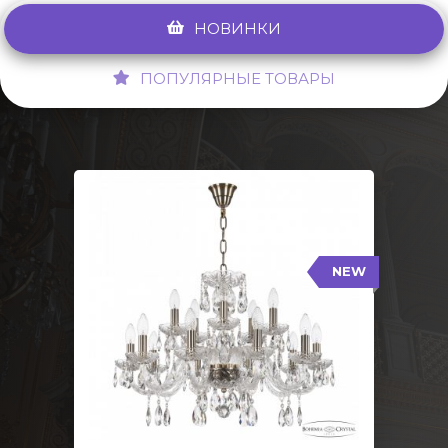
НОВИНКИ
ПОПУЛЯРНЫЕ ТОВАРЫ
NEW
117/10+5/240 Pa
NEW
Тип: Стеклянный рожок
Цвет арматуры: Патина/
Кол-во ламп: 15
Диаметр: 70 см