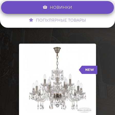
НОВИНКИ
ПОПУЛЯРНЫЕ ТОВАРЫ
NEW
117/10+5/240 Pa
NEW
Тип: Стеклянный рожок
Цвет арматуры: Патина/
Кол-во ламп: 15
Диаметр: 70 см