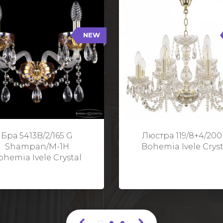
NEW
B/2/165 G Shampan/M-1H
119/8+4/200 G
NEW
Тип: Хрустальные
Тип: Стеклянный рожо
ет арматуры: Золото/
Цвет арматуры: Золото
Кол-во ламп: 2
Кол-во ламп: 1
Высота: 24 см
Диаметр: 58 с
Глубина: 21 см
Высота: 38 с
Бра 5413B/2/165 G
Люстра 119/8+4/200
Ширина: 35 см
Shampan/M-1H
Bohemia Ivele Cryst
ohemia Ivele Crystal