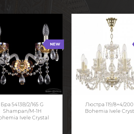
NEW
B/2/165 G Shampan/M-1H
119/8+4/200 G
NEW
Тип: Хрустальные
Тип: Стеклянный рожо
ет арматуры: Золото/
Цвет арматуры: Золото
Кол-во ламп: 2
Кол-во ламп: 1
Высота: 24 см
Диаметр: 58 с
Глубина: 21 см
Высота: 38 с
Бра 5413B/2/165 G
Люстра 119/8+4/200
Ширина: 35 см
Shampan/M-1H
Bohemia Ivele Cryst
ohemia Ivele Crystal