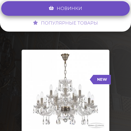
НОВИНКИ
ПОПУЛЯРНЫЕ ТОВАРЫ
NEW
117/10+5/240 Pa
NEW
Тип: Стеклянный рожок
Цвет арматуры: Патина/
Кол-во ламп: 15
Диаметр: 70 см