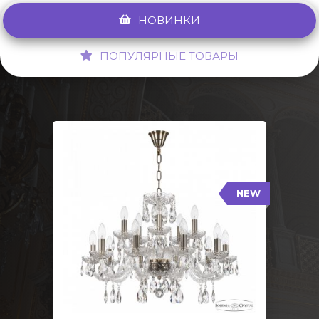
НОВИНКИ
ПОПУЛЯРНЫЕ ТОВАРЫ
NEW
117/10+5/240 Pa
NEW
Тип: Стеклянный рожок
Цвет арматуры: Патина/
Кол-во ламп: 15
Диаметр: 70 см