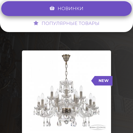
НОВИНКИ
ПОПУЛЯРНЫЕ ТОВАРЫ
NEW
117/10+5/240 Pa
NEW
Тип: Стеклянный рожок
Цвет арматуры: Патина/
Кол-во ламп: 15
Диаметр: 70 см