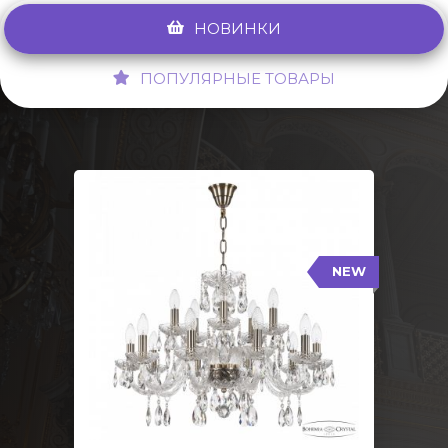
НОВИНКИ
ПОПУЛЯРНЫЕ ТОВАРЫ
NEW
117/10+5/240 Pa
NEW
Тип: Стеклянный рожок
Цвет арматуры: Патина/
Кол-во ламп: 15
Диаметр: 70 см