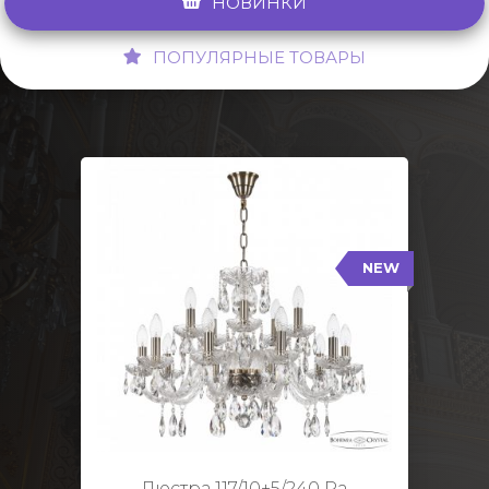
НОВИНКИ
ПОПУЛЯРНЫЕ ТОВАРЫ
NEW
117/10+5/240 Pa
NEW
Тип: Стеклянный рожок
Цвет арматуры: Патина/
Кол-во ламп: 15
Диаметр: 70 см
Высота: 48 см
Люстра 117/10+5/240 Pa