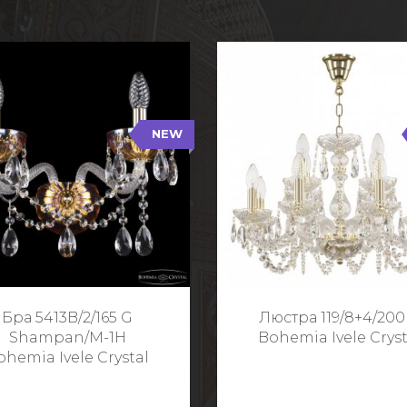
NEW
B/2/165 G Shampan/M-1H
119/8+4/200 G
NEW
Тип: Хрустальные
Тип: Стеклянный рожо
ет арматуры: Золото/
Цвет арматуры: Золото
Кол-во ламп: 2
Кол-во ламп: 1
Высота: 24 см
Диаметр: 58 с
Глубина: 21 см
Высота: 38 с
Бра 5413B/2/165 G
Люстра 119/8+4/200
Ширина: 35 см
Shampan/M-1H
Bohemia Ivele Cryst
ohemia Ivele Crystal